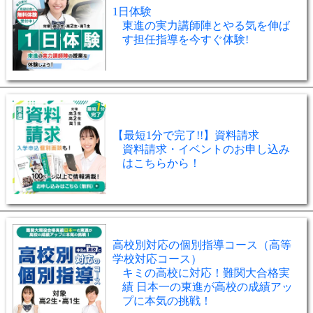
1日体験
東進の実力講師陣とやる気を伸ば
す担任指導を今すぐ体験!
【最短1分で完了!!】資料請求
資料請求・イベントのお申し込み
はこちらから！
高校別対応の個別指導コース（高等
学校対応コース）
キミの高校に対応！難関大合格実
績 日本一の東進が高校の成績アッ
プに本気の挑戦！