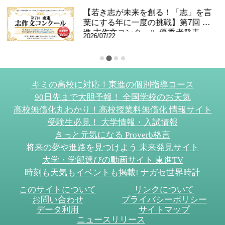
【若き志が未来を創る！「志」を言
会
葉にする年に一度の挑戦】第7回 東
佐
進 志作文コンクール 優秀者発表
2026/07/22
の
キミの高校に対応！東進の個別指導コース
90日先まで大胆予報！ 全国学校のお天気
高校無償化丸わかり！高校授業料無償化 情報サイト
受験生必見！ 大学情報・入試情報
きっと元気になる Proverb格言
将来の夢や進路を見つけよう 未来発見サイト
大学・学部選びの動画サイト 東進TV
時刻も天気もイベントも掲載! ナガセ世界時計
このサイトについて
リンクについて
お問い合わせ
プライバシーポリシー
データ利用
サイトマップ
ニュースリリース