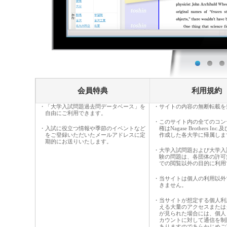
会員特典
利用規約
・「大学入試問題過去問データベース」を
・サイトの内容の無断転載を
自由にご利用できます。
・このサイト内の全てのコン
・入試に役立つ情報や季節のイベントなど
権はNagase Brothers I
をご登録いただいたメールアドレスに定
作成した各大学に帰属しま
期的にお送りいたします。
・大学入試問題および大学入
験の問題は、各団体の許可
での閲覧以外の目的に利用
・当サイトは個人の利用以外
きません。
・当サイトが想定する個人利
える大量のアクセスまたは
が見られた場合には、個人
カウントに対して通信を制
ありますのであらかじめご