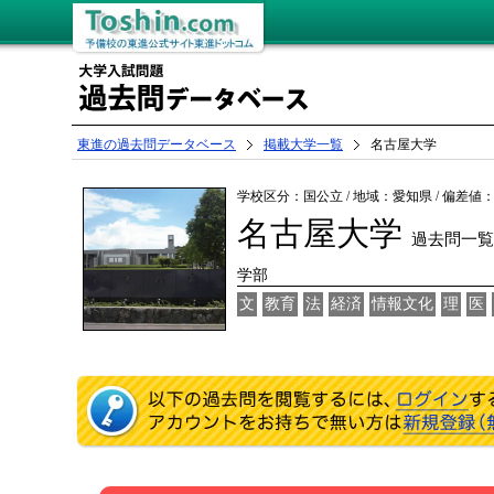
名古屋大学過去問題・解答・解説掲載一覧 大
学入試問題過去問データベース
東進の過去問データベース
掲載大学一覧
名古屋大学
学校区分：国公立 / 地域：愛知県 / 偏差値：7
名古屋大学
過去問一覧
学部
文
教育
法
経済
情報文化
理
医