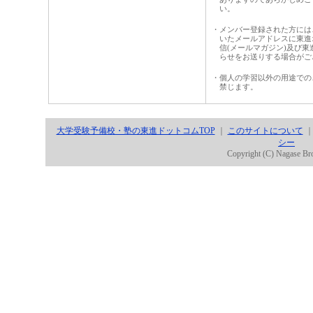
い。
・メンバー登録された方には
いたメールアドレスに東進
信(メールマガジン)及び東
らせをお送りする場合がご
・個人の学習以外の用途での
禁じます。
大学受験予備校・塾の東進ドットコムTOP
｜
このサイトについて
シー
Copyright (C) Nagase Bro